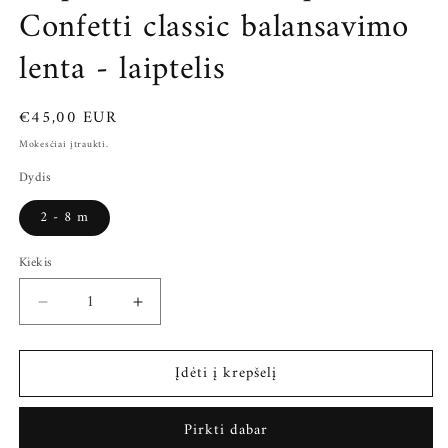
Confetti classic balansavimo
lenta - laiptelis
Įprasta
€45,00 EUR
kaina
Mokesčiai įtraukti.
Dydis
2 - 8 m
Kiekis
Sumažinti
Padidinti
Stapelstein
Stapelstein
Board
Board
Įdėti į krepšelį
Super
Super
Confetti
Confetti
classic
classic
Pirkti dabar
balansavimo
balansavimo