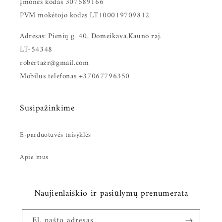
Įmonės kodas 307589166
PVM mokėtojo kodas LT100019709812
Adresas: Pienių g. 40, Domeikava,Kauno raj.
LT-54348
robertazr@gmail.com
Mobilus telefonas +37067796350
Susipažinkime
E-parduotuvės taisyklės
Apie mus
Naujienlaiškio ir pasiūlymų prenumerata
El. pašto adresas