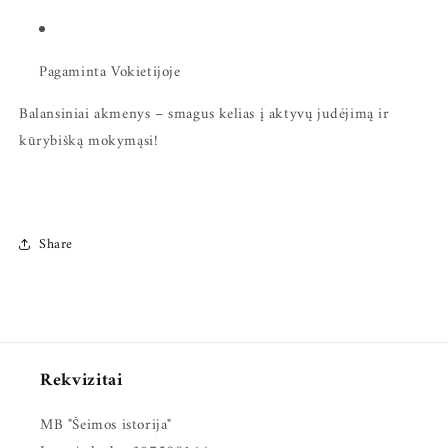
Pagaminta Vokietijoje
Balansiniai akmenys – smagus kelias į aktyvų judėjimą ir
kūrybišką mokymąsi!
Share
Rekvizitai
MB "Šeimos istorija"