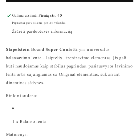
lenta
lenta
-
-
Galima atsiimti
Pienių str. 40
laiptelis
laiptelis
kiekį
kiekį
Paprastai paruošiama per 24 valandas
Žiūrėti parduotuvės informaciją
Stapelstein Board Super Confetti
yra universalus
balansavimo lenta - laiptelis, treniravimo elementas. Jis gali
būti naudojamas kaip stabilus pagrindas, pusiausvyros lavinimo
lenta arba sujungiamas su Original elementais, sukuriant
dinamines sėdynes.
Rinkinį sudaro:
1 x Balanso lenta
Matmenys: