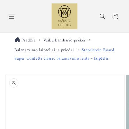
Eiti į
turinį
Krepšelis
Pradžia
Vaikų kambario prekės
Balansavimo laipteliai ir priedai
Stapelstein Board
Super Confetti classic balansavimo lenta - laiptelis
Pereiti prie
informacijos
apie gaminį