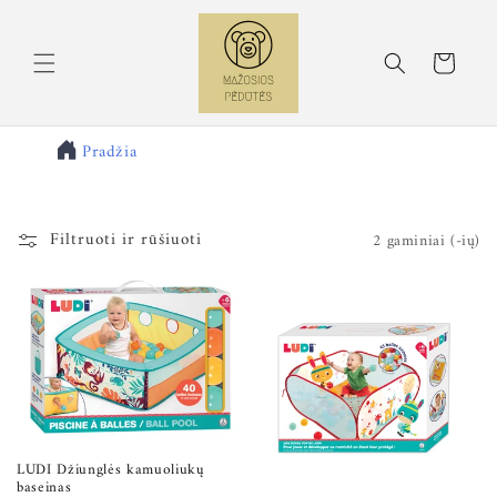
Eiti į
turinį
Krepšelis
Pradžia
Filtruoti ir rūšiuoti
2 gaminiai (-ių)
LUDI Džiunglės kamuoliukų
baseinas