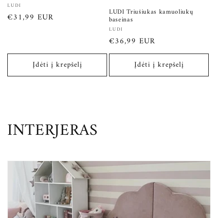
Tiekėjas:
LUDI
LUDI Triušiukas kamuoliukų
Įprasta
€31,99 EUR
baseinas
kaina
Tiekėjas:
LUDI
Įprasta
€36,99 EUR
kaina
Įdėti į krepšelį
Įdėti į krepšelį
K
INTERJERAS
o
l
e
k