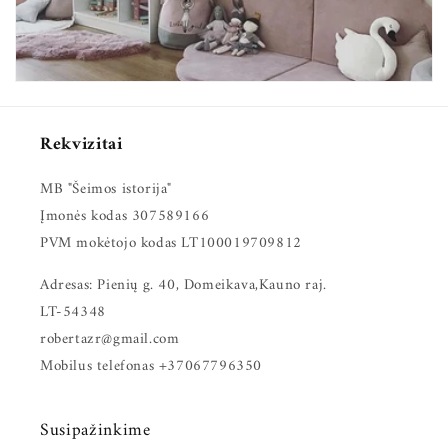
c
i
j
a
Rekvizitai
:
MB "Šeimos istorija"
Įmonės kodas 307589166
PVM mokėtojo kodas LT100019709812
Adresas: Pienių g. 40, Domeikava,Kauno raj.
LT-54348
robertazr@gmail.com
Mobilus telefonas +37067796350
Susipažinkime