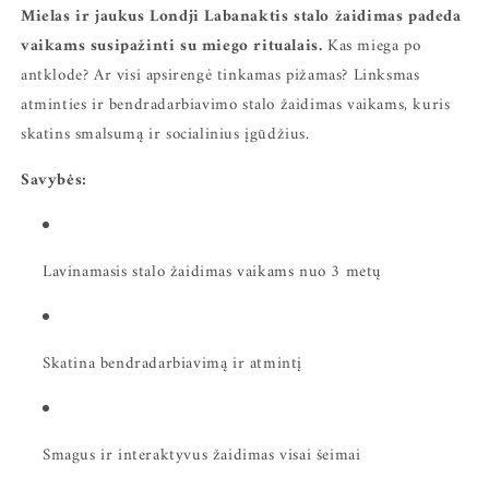
Mielas ir jaukus Londji Labanaktis stalo žaidimas padeda
vaikams susipažinti su miego ritualais.
Kas miega po
antklode? Ar visi apsirengė tinkamas pižamas? Linksmas
atminties ir bendradarbiavimo stalo žaidimas vaikams, kuris
skatins smalsumą ir socialinius įgūdžius.
Savybės:
Lavinamasis stalo žaidimas vaikams nuo 3 metų
Skatina bendradarbiavimą ir atmintį
Smagus ir interaktyvus žaidimas visai šeimai