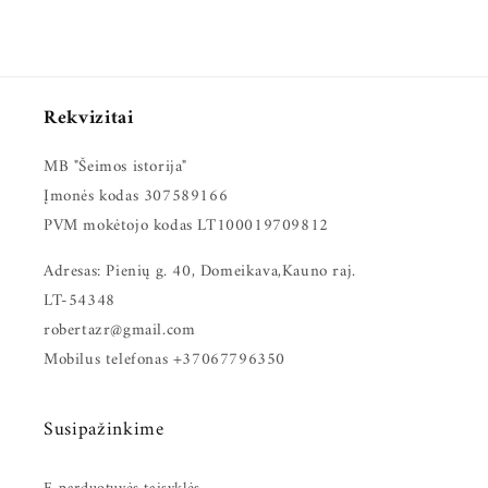
Rekvizitai
MB "Šeimos istorija"
Įmonės kodas 307589166
PVM mokėtojo kodas LT100019709812
Adresas: Pienių g. 40, Domeikava,Kauno raj.
LT-54348
robertazr@gmail.com
Mobilus telefonas +37067796350
Susipažinkime