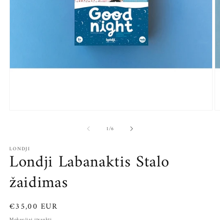
Atidaryti
At
mediją
m
iš
1
2
1
/
6
modaliniame
m
lange
l
LONDJI
Londji Labanaktis Stalo
žaidimas
Įprasta
€35,00 EUR
kaina
Mokesčiai įtraukti.