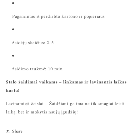
Pagamintas iš perdirbto kartono ir popieriaus
žaidėjų skaičius: 2-5
žaidimo trukmė: 10 min
Stalo žaidimai vaikams – linksmas ir lavinantis laikas
kartu!
Lavinamieji žaislai – Žaidžiant galima ne tik smagiai leisti
laiką, bet ir mokytis naujų įgūdžių!
Share