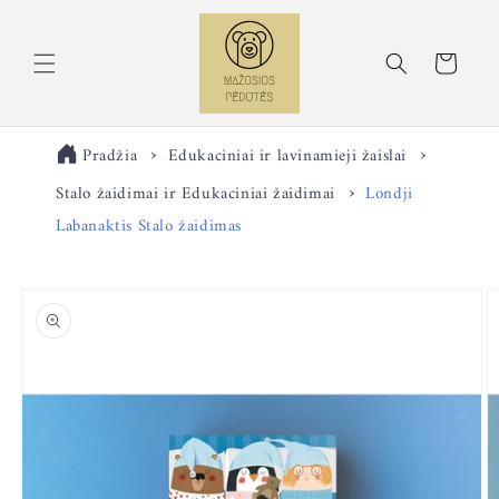
Eiti į
turinį
Krepšelis
Pradžia
Edukaciniai ir lavinamieji žaislai
Stalo žaidimai ir Edukaciniai žaidimai
Londji
Labanaktis Stalo žaidimas
Pereiti prie
informacijos
apie gaminį