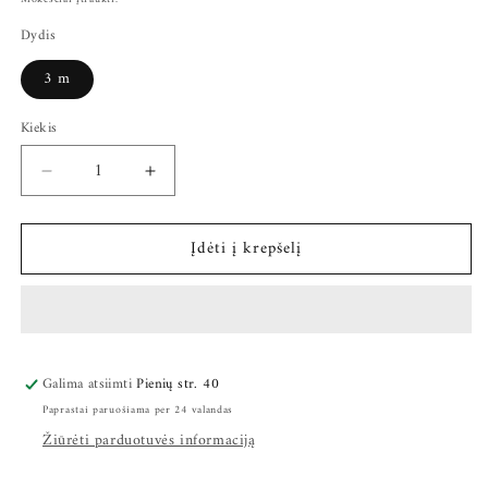
Dydis
3 m
Kiekis
Sumažinti
Padidinti
Londji
Londji
Labanaktis
Labanaktis
Įdėti į krepšelį
Stalo
Stalo
žaidimas
žaidimas
kiekį
kiekį
Galima atsiimti
Pienių str. 40
Paprastai paruošiama per 24 valandas
Žiūrėti parduotuvės informaciją