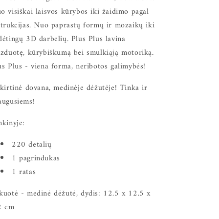
o visiškai laisvos kūrybos iki žaidimo pagal
strukcijas. Nuo paprastų formų ir mozaikų iki
dėtingų 3D darbelių. Plus Plus lavina
izduotę, kūrybiškumą bei smulkiąją motoriką.
us Plus - viena forma, neribotos galimybės!
skirtinė dovana, medinėje dėžutėje! Tinka ir
augusiems!
nkinyje:
220 detalių
1 pagrindukas
1 ratas
kuotė - medinė dėžutė, dydis: 12.5 x 12.5 x
2 cm