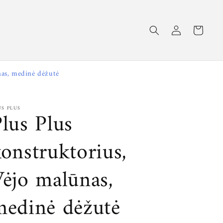
Krepšelis
Prisijungti
nas, medinė dėžutė
US PLUS
lus Plus
onstruktorius,
ėjo malūnas,
medinė dėžutė