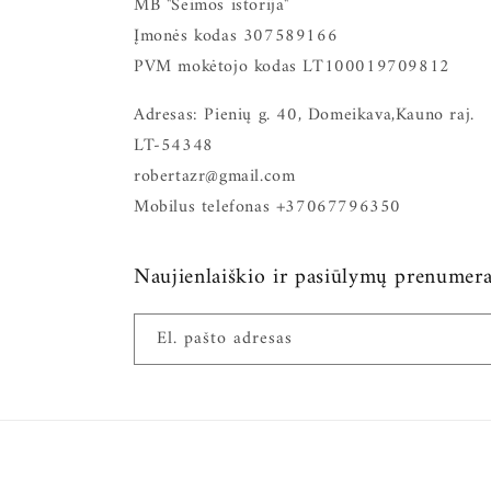
MB "Šeimos istorija"
Įmonės kodas 307589166
PVM mokėtojo kodas LT100019709812
Adresas: Pienių g. 40, Domeikava,Kauno raj.
LT-54348
robertazr@gmail.com
Mobilus telefonas +37067796350
Naujienlaiškio ir pasiūlymų prenumera
El. pašto adresas