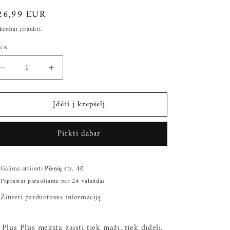
rasta
26,99 EUR
ina
esčiai įtraukti.
kis
Sumažinti
Padidinti
Plus
Plus
Plus
Plus
Įdėti į krepšelį
konstruktorius,
konstruktorius,
Vėjo
Vėjo
malūnas,
malūnas,
Pirkti dabar
medinė
medinė
dėžutė
dėžutė
kiekį
kiekį
Galima atsiimti
Pienių str. 40
Paprastai paruošiama per 24 valandas
Žiūrėti parduotuvės informaciją
 Plus Plus mėgsta žaisti tiek maži, tiek dideli.