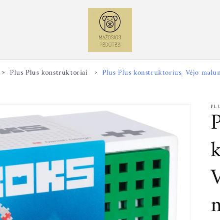
Plus Plus konstruktoriai
Plus Plus konstruktorius, Vėjo malū
PL
P
k
V