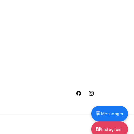
„Facebook“
„Instagram“
💬
Messenger
📷
Instagram