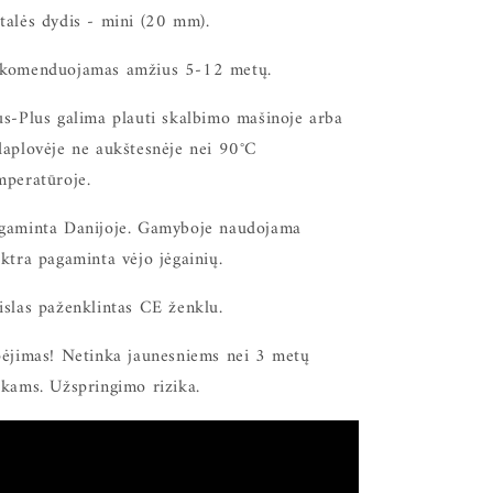
talės dydis - mini (20 mm).
komenduojamas amžius 5-12 metų.
us-Plus galima plauti skalbimo mašinoje arba
daplovėje ne aukštesnėje nei 90°C
mperatūroje.
gaminta Danijoje. Gamyboje naudojama
ektra pagaminta vėjo jėgainių.
islas paženklintas CE ženklu.
pėjimas! Netinka jaunesniems nei 3 metų
ikams. Užspringimo rizika.