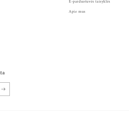
E-parduotuvės taisyklės
Apie mus
ta
Mokėjimo