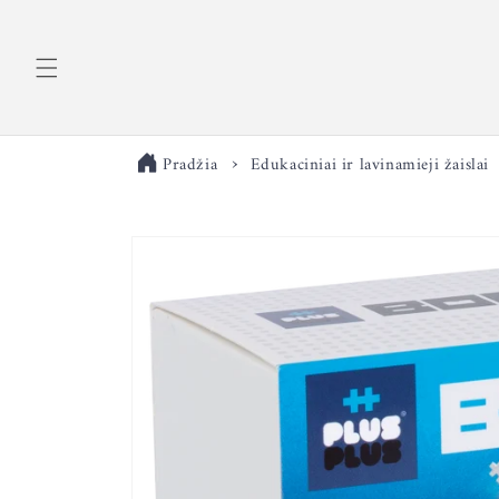
Eiti į
turinį
Pradžia
Edukaciniai ir lavinamieji žaislai
Pereiti prie
informacijos
apie gaminį