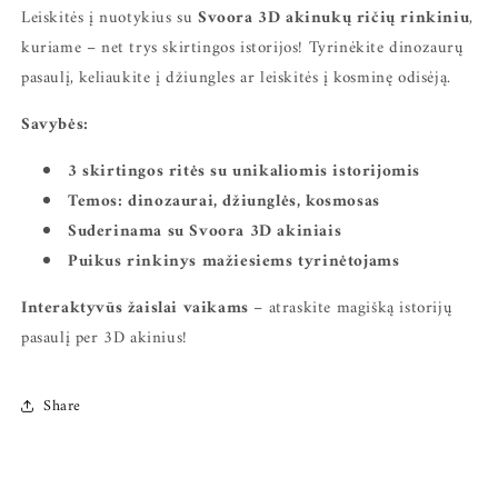
Leiskitės į nuotykius su
Svoora 3D akinukų ričių rinkiniu
,
kuriame – net trys skirtingos istorijos! Tyrinėkite dinozaurų
pasaulį, keliaukite į džiungles ar leiskitės į kosminę odisėją.
Savybės:
3 skirtingos ritės su unikaliomis istorijomis
Temos: dinozaurai, džiunglės, kosmosas
Suderinama su Svoora 3D akiniais
Puikus rinkinys mažiesiems tyrinėtojams
Interaktyvūs žaislai vaikams
– atraskite magišką istorijų
pasaulį per 3D akinius!
Share