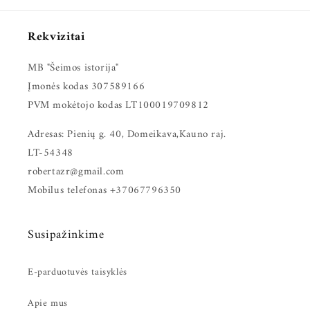
Rekvizitai
MB "Šeimos istorija"
Įmonės kodas 307589166
PVM mokėtojo kodas LT100019709812
Adresas: Pienių g. 40, Domeikava,Kauno raj.
LT-54348
robertazr@gmail.com
Mobilus telefonas +37067796350
Susipažinkime
E-parduotuvės taisyklės
Apie mus