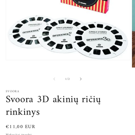
Atidaryti
mediją
At
1
m
modaliniame
iš
2
1
/
2
lange
m
l
SVOORA
Svoora 3D akinių ričių
rinkinys
Įprasta
€11,00 EUR
kaina
Mokesčiai įtraukti.