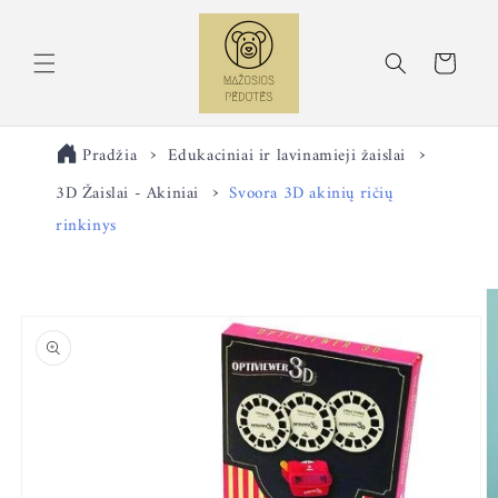
Eiti į
turinį
Krepšelis
Pradžia
Edukaciniai ir lavinamieji žaislai
3D Žaislai - Akiniai
Svoora 3D akinių ričių
rinkinys
Pereiti prie
informacijos
apie gaminį