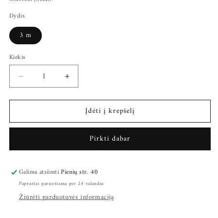
Dydis
3 m
Kiekis
Sumažinti
Padidinti
Svoora
Svoora
3D
3D
Įdėti į krepšelį
akinių
akinių
ričių
ričių
rinkinys
rinkinys
Pirkti dabar
kiekį
kiekį
Galima atsiimti
Pienių str. 40
Paprastai paruošiama per 24 valandas
Žiūrėti parduotuvės informaciją