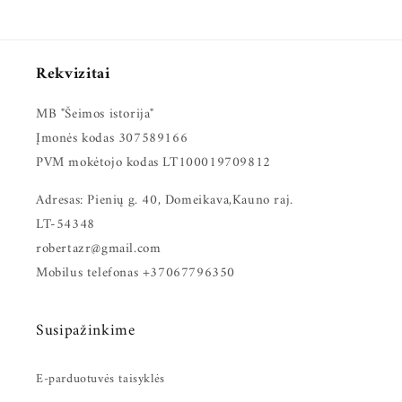
Rekvizitai
MB "Šeimos istorija"
Įmonės kodas 307589166
PVM mokėtojo kodas LT100019709812
Adresas: Pienių g. 40, Domeikava,Kauno raj.
LT-54348
robertazr@gmail.com
Mobilus telefonas +37067796350
Susipažinkime
E-parduotuvės taisyklės