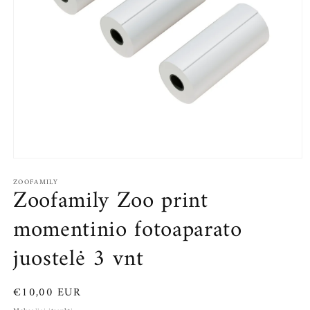
Atidaryti
mediją
ZOOFAMILY
1
Zoofamily Zoo print
modaliniame
lange
momentinio fotoaparato
juostelė 3 vnt
Įprasta
€10,00 EUR
kaina