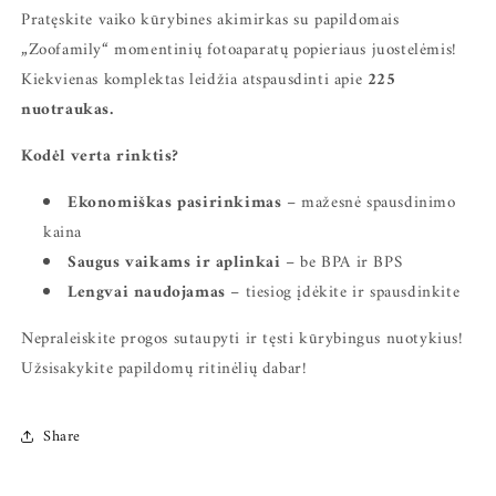
Pratęskite vaiko kūrybines akimirkas su papildomais
„Zoofamily“ momentinių fotoaparatų popieriaus juostelėmis!
Kiekvienas komplektas leidžia atspausdinti apie
225
nuotraukas.
Kodėl verta rinktis?
Ekonomiškas pasirinkimas
– mažesnė spausdinimo
kaina
Saugus vaikams ir aplinkai
– be BPA ir BPS
Lengvai naudojamas
– tiesiog įdėkite ir spausdinkite
Nepraleiskite progos sutaupyti ir tęsti kūrybingus nuotykius!
Užsisakykite papildomų ritinėlių dabar!
Share