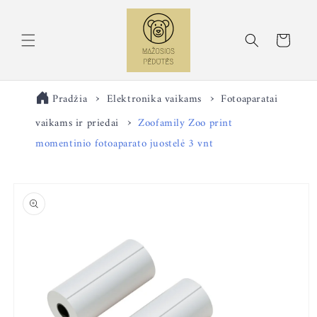
Eiti į
turinį
Krepšelis
Pradžia
Elektronika vaikams
Fotoaparatai
vaikams ir priedai
Zoofamily Zoo print
momentinio fotoaparato juostelė 3 vnt
Pereiti prie
informacijos
apie gaminį